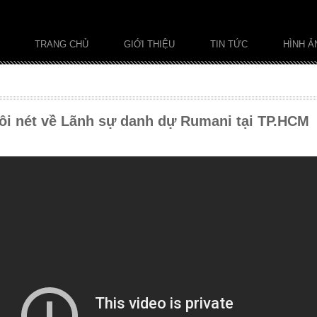
TRANG CHỦ
GIỚI THIỆU
TIN TỨC
HÌNH Ả
đôi nét về Lãnh sự danh dự Rumani tại TP.HCM