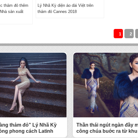
ớc thảm đỏ thêm
Lý Nhã Kỳ diện áo dài Việt trên
 Nhà sản xuất
thảm đỏ Cannes 2018
1
2
àng thảm đỏ" Lý Nhã Kỳ
Thần thái ngút ngàn đầy m
ỏng phong cách Latinh
công chúa buớc ra từ khu
làm mê hoặc người đối di