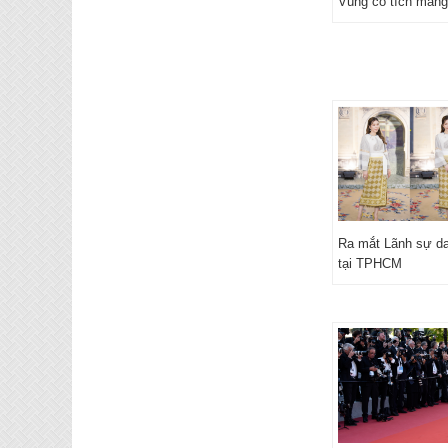
Vùng cổ tích mang
Ra mắt Lãnh sự d
tại TPHCM