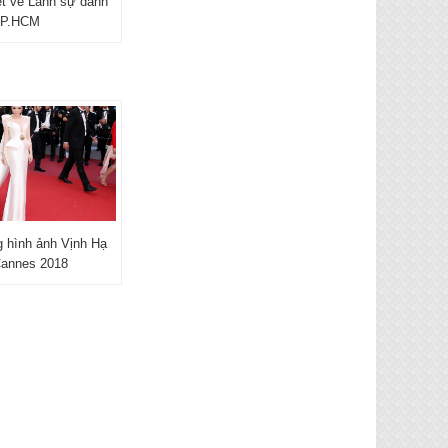
nét về Lãnh sự danh
TP.HCM
 hình ảnh Vịnh Hạ
Cannes 2018