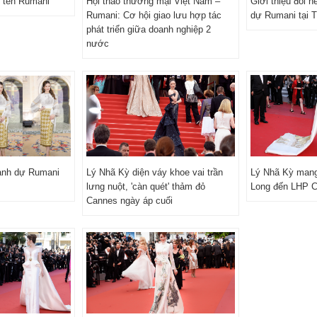
 tên Rumani
Hội thảo thương mại Việt Nam –
Giới thiệu đôi 
Rumani: Cơ hội giao lưu hợp tác
dự Rumani tại 
phát triển giữa doanh nghiệp 2
nước
anh dự Rumani
Lý Nhã Kỳ diện váy khoe vai trần
Lý Nhã Kỳ mang
lưng nuột, 'càn quét' thảm đỏ
Long đến LHP 
Cannes ngày áp cuối