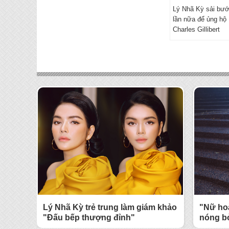
Lý Nhã Kỳ sải bư
lần nữa để ủng hộ
Charles Gillibert
Lý Nhã Kỳ trẻ trung làm giám khảo
"Nữ ho
"Đấu bếp thượng đỉnh"
nóng b