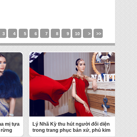
3
4
5
6
7
8
9
10
>
>>
a mị tựa
Lý Nhã Kỳ thu hút người đối diện
 rừng
trong trang phục bản xứ, phủ kim
ệncủa Lý
cương và vàng từ đầu đến chân.