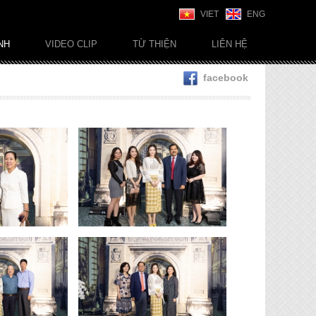
VIET
ENG
NH
VIDEO CLIP
TỪ THIỆN
LIÊN HỆ
facebook