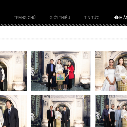
TRANG CHỦ
GIỚI THIỆU
TIN TỨC
HÌNH Ả