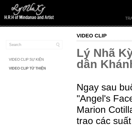
TR
VIDEO CLIP
Lý Nhã Kỳ
VIDEO CLIP SỰ KIỆN
dân Khán
VIDEO CLIP TỪ THIỆN
Ngay sau buổ
"Angel's Fac
Marion Cotil
trao các suất