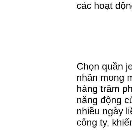
các hoạt độn
Chọn quần jea
nhân mong mu
hàng trăm ph
năng động củ
nhiều ngày li
công ty, khi