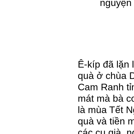
nguyện 
Ê-kíp đã lặn
quà ở chùa D
Cam Ranh tỉ
mát mà bà co
là mùa Tết N
quà và tiền 
các cụ già, n