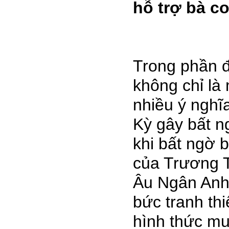
hỗ trợ bà c
Trong phần đ
không chỉ là
nhiều ý nghĩ
Kỳ gây bất n
khi bất ngờ b
của Trương T
Âu Ngân Anh,
bức tranh th
hình thức mu