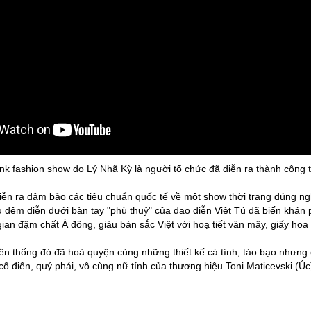
ynk fashion show do Lý Nhã Kỳ là người tổ chức đã diễn ra thành công 
ễn ra đảm bảo các tiêu chuẩn quốc tế về một show thời trang đúng nghĩ
u đêm diễn dưới bàn tay "phù thuỷ" của đạo diễn Việt Tú đã biến khán
ian đậm chất Á đông, giàu bản sắc Việt với hoạ tiết vân mây, giấy hoa 
ền thống đó đã hoà quyện cùng những thiết kế cá tính, táo bạo nhưn
cổ điển, quý phái, vô cùng nữ tính của thương hiệu Toni Maticevski (Úc