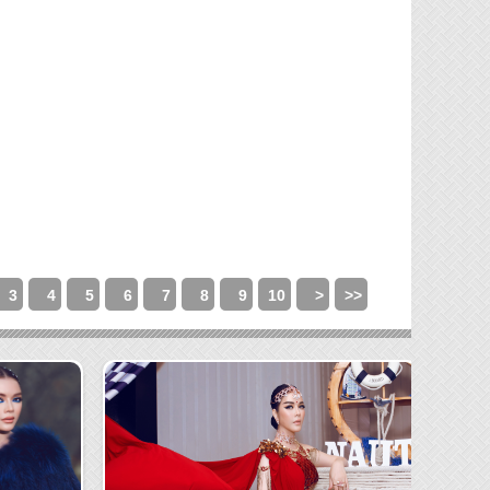
3
4
5
6
7
8
9
10
>
>>