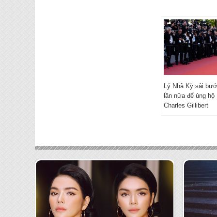
Lý Nhã Kỳ sải bư
lần nữa để ủng hộ
Charles Gillibert