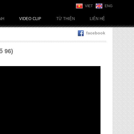
VIET
ENG
NH
VIDEO CLIP
TỪ THIỆN
LIÊN HỆ
facebook
ố 96)