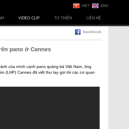
VIET
ENG
NH
VIDEO CLIP
TỪ THIỆN
LIÊN HỆ
facebook
trên pano ở Cannes
có ảnh của mình cạnh pano quảng bá Việt Nam, ông
im (LHP) Cannes đã viết thư tay gửi tới các cơ quan