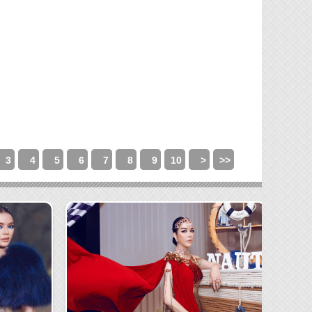
3
4
5
6
7
8
9
10
>
>>