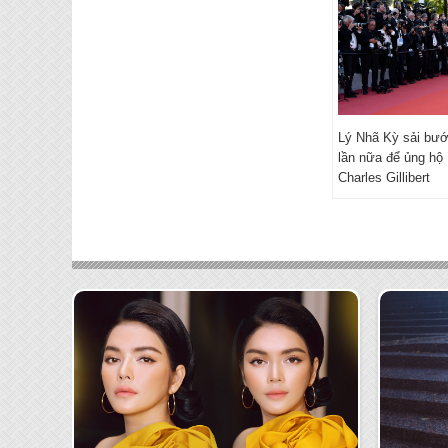
Lý Nhã Kỳ sải bư
lần nữa để ủng hộ
Charles Gillibert