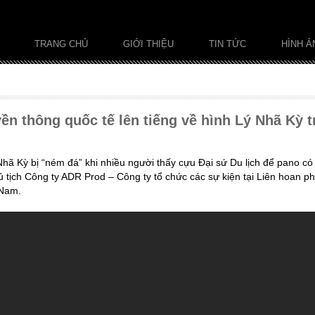
TRANG CHỦ
GIỚI THIỆU
TIN TỨC
HÌNH Ả
yền thông quốc tế lên tiếng về hình Lý Nhã Kỳ 
Nhã Kỳ bị “ném đá” khi nhiều người thấy cựu Đại sứ Du lịch để pano 
ủ tịch Công ty ADR Prod – Công ty tổ chức các sự kiện tại Liên hoan ph
 Nam.