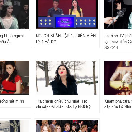
g bí ẩn người
NGƯỜI BÍ ẨN TẬP 1 - DIỄN VIÊN
Fashion TV phỏ
Châu Á
LÝ NHÃ KỲ
tại show diễn G
SS2014
sống hết mình
Trà chanh chiều chủ nhật: Trò
Khám phá cửa h
chuyện với diễn viên Lý Nhã Kỳ
cấp của Lý Nhã