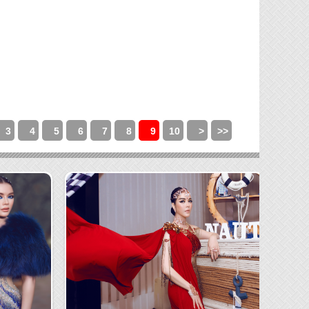
3
4
5
6
7
8
9
10
>
>>