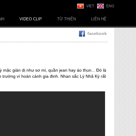
VIET
ENG
NH
VIDEO CLIP
TỪ THIỆN
LIÊN HỆ
facebook
ỳ mặc giản dị như sơ mi, quần jean hay áo thun... Đó là
 trường vì hoàn cảnh gia đinh. Nhan sắc Lý Nhã Kỳ rất