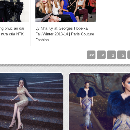
ng phục áo dài
Ly Nha Ky at Georges Hobeika
c nưa của NTK
Fall/Winter 2013-14 | Paris Couture
Fashion
<<
<
1
2