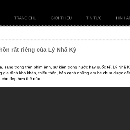
TRANG CHỦ
GIỚI THIỆU
TIN TỨC
HÌNH Ả
hồn rất riêng của Lý Nhã Kỳ
a, sang trọng trên phim ảnh, sự kiện trong nước hay quốc tế, Lý Nhã K
g gia đình khó khăn, thiếu thốn, bên cạnh những em bé chưa được đến
 còn đẹp hơn thế nữa...