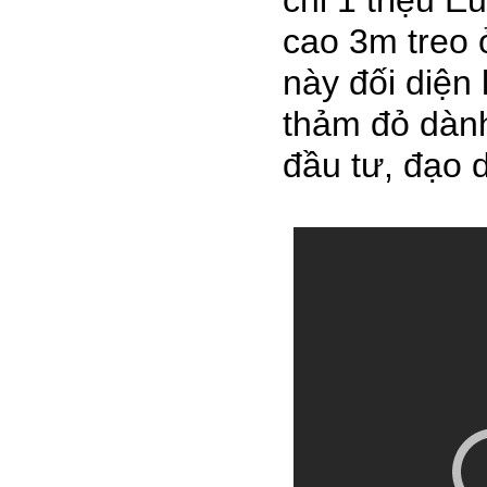
chi 1 triệu E
cao 3m treo ở
này đối diện 
thảm đỏ dành
đầu tư, đạo d