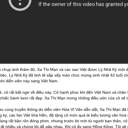
n chụp ảnh thảm đỏ, Xa Thi Mạn và các sao Việt được Lý Nhã Kỳ mời dự
tiệc, Lý Nhã Kỳ đã tinh tế sắp xếp màn chúc mừng sinh nhật 42 tuổi c
khi diễn viên này sang Việt Nam.
ẻ, cô rất bất ngờ về điều này. Cô hạnh phúc khi đến Việt Nam và chân
chiếc bánh kem rất đẹp. Xa Thi Mạn mong những điều ước của cô sẽ t
ưu cùng truyền thông do diễn viên Hứa Vĩ Văn dẫn dắt, Xa Thi Mạn đã 
g ký, các fan Việt khá hiền, đã tặng cô món quà là biểu tượng văn hoá 
đang rất bận rộn đóng phim, nhưng trước lời mời từ người bạn thân, cô 
 rất nhiều và chúng tôi dễ gặp nhau. Khi cô ấy sang Hồng Kông. Tôi sẽ 