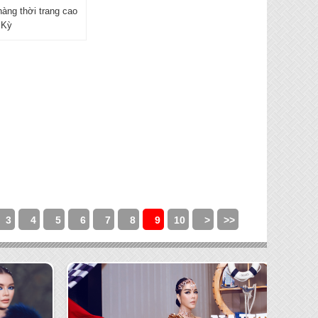
àng thời trang cao
 Kỳ
3
4
5
6
7
8
9
10
>
>>