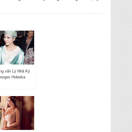
ng vấn Lý Nhã Kỳ
eorges Hobeika