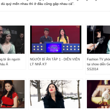
 dù quý mến nhau thì ở đâu cũng gặp nhau cả".
g bí ẩn người
NGƯỜI BÍ ẨN TẬP 1 - DIỄN VIÊN
Fashion TV phỏ
Châu Á
LÝ NHÃ KỲ
tại show diễn G
SS2014