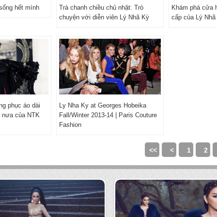
sống hết mình
Trà chanh chiều chủ nhật: Trò
Khám phá cửa h
chuyện với diễn viên Lý Nhã Kỳ
cấp của Lý Nhã
ng phục áo dài
Ly Nha Ky at Georges Hobeika
c nưa của NTK
Fall/Winter 2013-14 | Paris Couture
Fashion
<<
<
1
2