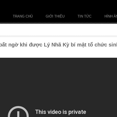
TRANG CHỦ
GIỚI THIỆU
TIN TỨC
HÌNH Ả
bất ngờ khi được Lý Nhã Kỳ bí mật tổ chức sin