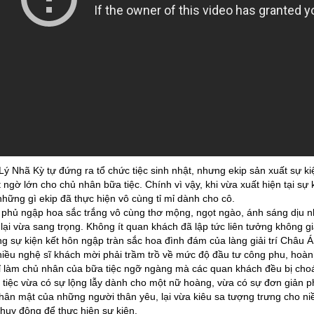
Lý Nhã Kỳ tự đứng ra tổ chức tiệc sinh nhật, nhưng ekip sản xuất sự k
ngờ lớn cho chủ nhân bữa tiệc. Chính vì vậy, khi vừa xuất hiện tại sự
hững gì ekip đã thực hiện vô cùng tỉ mỉ dành cho cô.
hủ ngập hoa sắc trắng vô cùng thơ mộng, ngọt ngào, ánh sáng dịu n
 lại vừa sang trọng. Không ít quan khách đã lập tức liên tưởng không g
g sự kiện kết hôn ngập tràn sắc hoa đình đám của làng giải trí Châu 
iều nghệ sĩ khách mời phải trầm trồ về mức độ đầu tư công phu, hoành
hỉ làm chủ nhân của bữa tiệc ngỡ ngàng mà các quan khách đều bị ch
n tiệc vừa có sự lộng lẫy dành cho một nữ hoàng, vừa có sự đơn giả
hân mật của những người thân yêu, lại vừa kiêu sa tượng trưng cho n
huy động để thực hiện sự kiện.