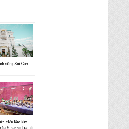
ạnh sông Sài Gòn
ức triển lãm kim
ệu Staurino Fratelli