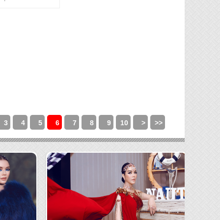
3
4
5
6
7
8
9
10
>
>>