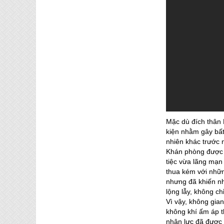
Mặc dù đích thân 
kiện nhằm gây bất 
nhiên khác trước n
Khán phòng được p
tiệc vừa lãng mạn
thua kém với nhữn
nhưng đã khiến nh
lộng lẫy, không c
Vì vậy, không gia
không khí ấm áp t
nhân lực đã được 