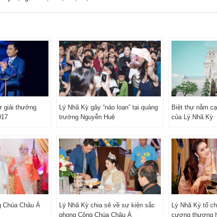
 giải thưởng
Lý Nhã Kỳ gây “náo loạn” tại quảng
Biệt thự nằm c
017
trường Nguyễn Huệ
của Lý Nhã Kỳ
g Chúa Châu Á
Lý Nhã Kỳ chia sẽ về sự kiện sắc
Lý Nhã Kỳ tổ ch
phong Công Chúa Châu Á
cương thương hi