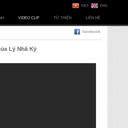
VIET
ENG
NH
VIDEO CLIP
TỪ THIỆN
LIÊN HỆ
facebook
của Lý Nhã Kỳ