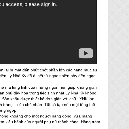
iện lại bí mật đến phút chót phần lớn các hạng mục sự
 kiện Lý Nhã Kỳ đã đi hết từ ngạc nhiên này đến ngạc
hẹ mà lung linh của những ngọn nến giúp không gian
ian phủ đầy hoa trong tiệc sinh nhật Lý Nhã Kỳ không
Á. Sân khấu được thiết kế đơn giản với chữ LYNK lớn
 tráng... của chủ nhân. Tất cả tạo nên một tổng thể
oáng ngợp.
n phóng khoáng cho một người năng động, vừa mang
iềm kiêu hãnh của người phụ nữ thành công. Hàng trăm