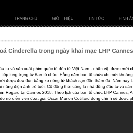
TRANG CHỦ
GIỚI THIỆU
TIN TỨC
HÌNH Ả
oá Cinderella trong ngày khai mạc LHP Cannes
ầu tư và sản xuất phim quốc tế đến từ Việt Nam - nhân vật được mời
tiếp long trọng từ Ban tổ chức. Hằng năm ban tổ chức chỉ mời khoảng 
mới được đưa đón bằng xe riêng từ khách sạn đến thảm đỏ. Năm nay Lý 
ài năng điện ảnh trẻ tuổi. Cô đồng thời cũng là nhà đồng đầu tư và s
tain Regard tại Cannes 2018. Theo lịch của ban tổ chức LHP Cannes, 
do nữ diễn viên đoạt giải Oscar Marion Cotillard đóng chính sẽ được ph