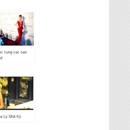
ec cung cac sao
od
của Lý Nhã Kỳ