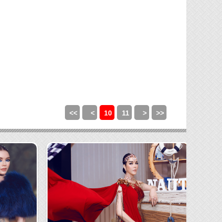
<<
<
10
11
>
>>