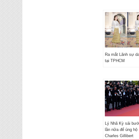
Ra mắt Lãnh sự d
tại TPHCM
Lý Nhã Kỳ sải bư
lần nữa để ủng hộ
Charles Gillibert