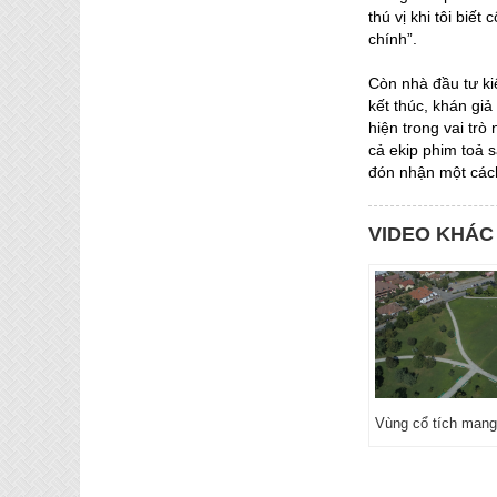
thú vị khi tôi biế
chính”.
Còn nhà đầu tư ki
kết thúc, khán gi
hiện trong vai tr
cả ekip phim toả 
đón nhận một cách
VIDEO KHÁC
Vùng cổ tích mang