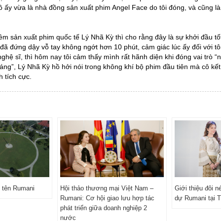
t cô ấy vừa là nhà đồng sản xuất phim Angel Face do tôi đóng, và cũng 
êm sản xuất phim quốc tế Lý Nhã Kỳ thì cho rằng đây là sự khởi đầu t
ả đã đứng dậy vỗ tay không ngớt hơn 10 phút, cảm giác lúc ấy đối với t
ò nghệ sĩ, thì hôm nay tôi cảm thấy mình rất hãnh diện khi đóng vai tr
sáng”, Lý Nhã Kỳ hồ hởi nói trong không khí bộ phim đầu tiên mà cô kế
 tích cực.
 tên Rumani
Hội thảo thương mại Việt Nam –
Giới thiệu đôi 
Rumani: Cơ hội giao lưu hợp tác
dự Rumani tại 
phát triển giữa doanh nghiệp 2
nước