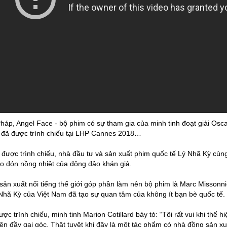
Pháp, Angel Face - bộ phim có sự tham gia của minh tinh đoạt giải Osca
 đã được trình chiếu tại LHP Cannes 2018…
 được trình chiếu, nhà đầu tư và sản xuất phim quốc tế Lý Nhã Kỳ cùn
o đón nồng nhiệt của đông đảo khán giả.
sản xuất nổi tiếng thế giới góp phần làm nên bộ phim là Marc Missonni
Nhã Kỳ của Việt Nam đã tạo sự quan tâm của không ít bạn bè quốc tế.
ợc trình chiếu, minh tinh Marion Cotillard bày tỏ: “Tôi rất vui khi thể 
ện đầy gai góc. Thật tuyệt khi đây là một tác phẩm có nhà đồng sản x