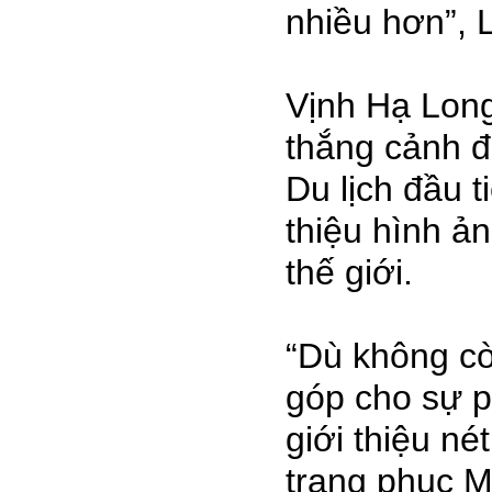
nhiều hơn”, 
Vịnh Hạ Long
thắng cảnh đ
Du lịch đầu t
thiệu hình ản
thế giới.
“Dù không cò
góp cho sự p
giới thiệu n
trang phục M