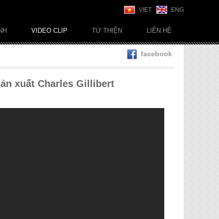
VIET
ENG
NH
VIDEO CLIP
TỪ THIỆN
LIÊN HỆ
facebook
n xuất Charles Gillibert