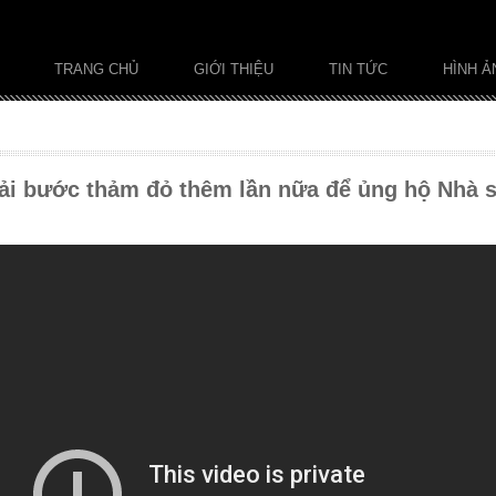
TRANG CHỦ
GIỚI THIỆU
TIN TỨC
HÌNH Ả
ải bước thảm đỏ thêm lần nữa để ủng hộ Nhà sả