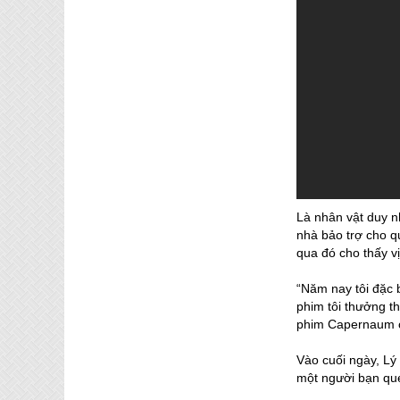
Là nhân vật duy n
nhà bảo trợ cho q
qua đó cho thấy v
“Năm nay tôi đặc 
phim tôi thưởng t
phim Capernaum củ
Vào cuối ngày, Lý
một người bạn que