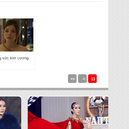
ng sức kim cương
<<
<
11