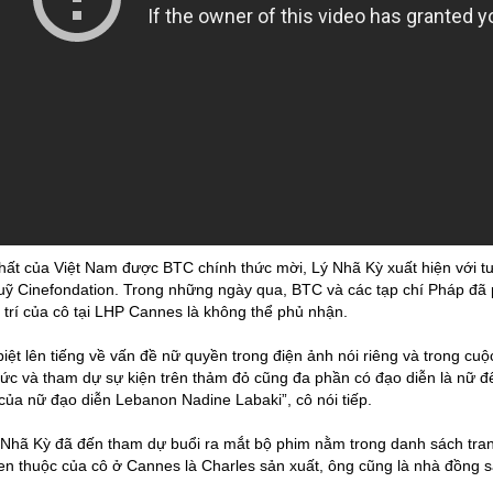
hất của Việt Nam được BTC chính thức mời, Lý Nhã Kỳ xuất hiện với tư
uỹ Cinefondation. Trong những ngày qua, BTC và các tạp chí Pháp đã 
ị trí của cô tại LHP Cannes là không thể phủ nhận.
biệt lên tiếng về vấn đề nữ quyền trong điện ảnh nói riêng và trong c
hức và tham dự sự kiện trên thảm đỏ cũng đa phần có đạo diễn là nữ đến
a nữ đạo diễn Lebanon Nadine Labaki”, cô nói tiếp.
 Nhã Kỳ đã đến tham dự buổi ra mắt bộ phim nằm trong danh sách tran
n thuộc của cô ở Cannes là Charles sản xuất, ông cũng là nhà đồng s