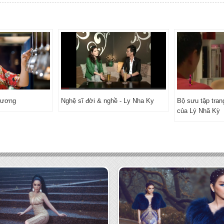
cương
Nghệ sĩ đời & nghề - Ly Nha Ky
Bộ sưu tập tra
của Lý Nhã Kỳ