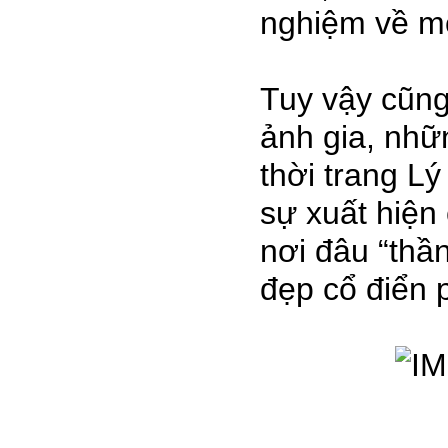
nghiệm về mô
Tuy vậy cũng
ảnh gia, nhữ
thời trang L
sự xuất hiện
nơi đâu “thầ
đẹp cổ điển 