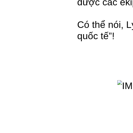
được các eki
Có thể nói, 
quốc tế”!