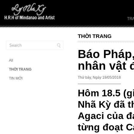
TR
THỜI TRANG
Báo Pháp,
All
nhân vật 
THỜI TRANG
Thứ bảy, Ngày 19/05/2018
TIN MỚI
Hôm 18.5 (g
Nhã Kỳ đã t
Agaci của đ
từng đoạt C