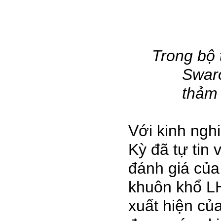
Trong bộ 
Swaro
thảm 
Với kinh ng
Kỳ đã tự tin
đánh giá của
khuôn khổ LH
xuất hiện củ