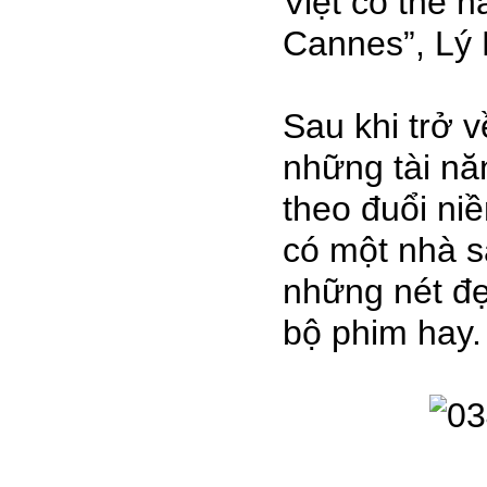
Việt có thể 
Cannes”, Lý 
Sau khi trở 
những tài năn
theo đuổi ni
có một nhà s
những nét đẹ
bộ phim hay.