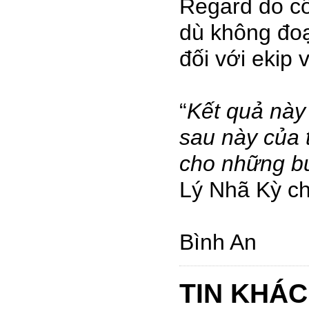
Regard do cô
dù không đoạ
đối với ekip 
“
Kết quả này
sau này của t
cho những bư
Lý Nhã Kỳ ch
Bình An
TIN KHÁC