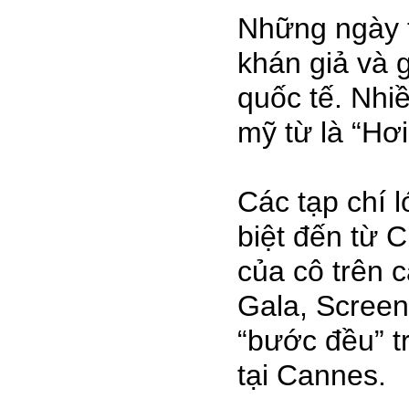
Những ngày t
khán giả và 
quốc tế. Nhi
mỹ từ là “Hơ
Các tạp chí 
biệt đến từ 
của cô trên c
Gala, Screen
“bước đều” t
tại Cannes.