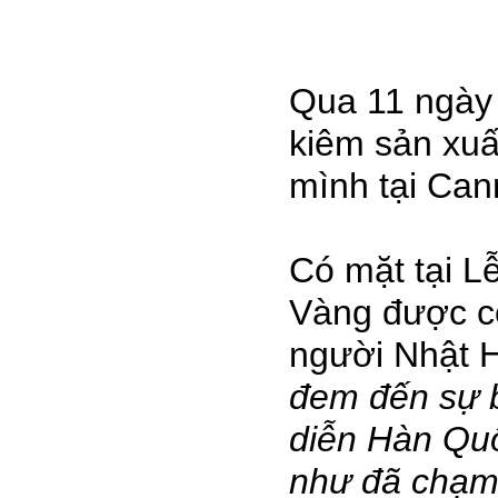
Qua 11 ngày 
kiêm sản xuất
mình tại Can
Có mặt tại L
Vàng được cô
người Nhật H
đem đến sự bấ
diễn Hàn Qu
như đã chạm 