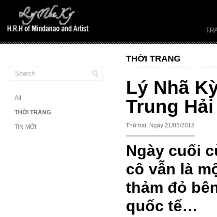
TR
THỜI TRANG
Lý Nhã Kỳ
All
Trung Hải
THỜI TRANG
Thứ hai, Ngày 21/05/2018
TIN MỚI
Ngày cuối c
cô vẫn là m
thảm đỏ bên
quốc tế…