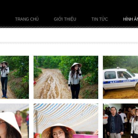
TRANG CHỦ
GIỚI THIỆU
TIN TỨC
HÌNH Ả