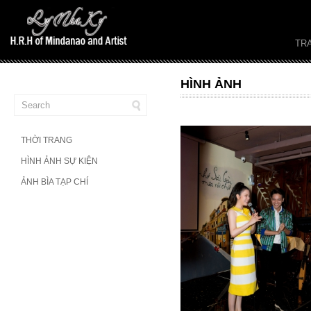
TR
HÌNH ẢNH
THỜI TRANG
HÌNH ẢNH SỰ KIỆN
ẢNH BÌA TẠP CHÍ