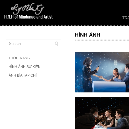
TR
HÌNH ẢNH
THỜI TRANG
HÌNH ẢNH SỰ KIỆN
ẢNH BÌA TẠP CHÍ