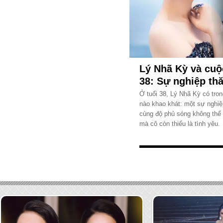
Lý Nhã Kỳ và cuộ
38: Sự nghiệp th
đồ hiệu theo lô"
Ở tuổi 38, Lý Nhã Kỳ có tro
nào khao khát: một sự nghiệp
bóng
cùng độ phủ sóng không thể bà
mà cô còn thiếu là tình yêu.