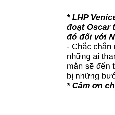
* LHP Venic
đoạt Oscar t
đó đối với 
- Chắc chắn r
những ai tha
mắn sẽ đến t
bị những bướ
* Cảm ơn ch