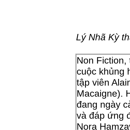
Lý Nhã Kỳ th
Non Fiction,
cuộc khủng h
tập viên Ala
Macaigne). H
đang ngày cà
và đáp ứng đ
Nora Hamzaw