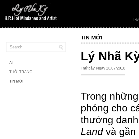
TR
TIN MỚI
Lý Nhã Kỳ
All
Thứ bảy, Ngày 28/07/2018
THỜI TRANG
TIN MỚI
Trong những
phóng cho cá
thưởng danh
Land
và gần 