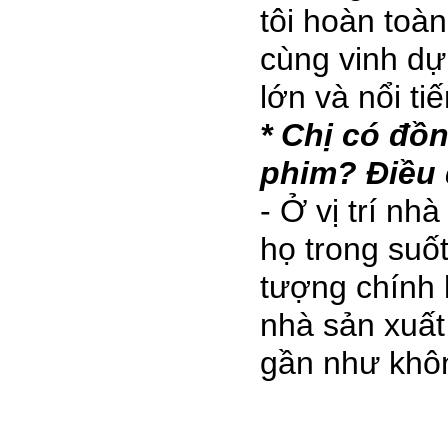
tôi hoàn toà
cùng vinh dự
lớn và nổi ti
* Chị có đồn
phim? Điều 
- Ở vị trí nh
họ trong suốt
tượng chính l
nhà sản xuất
gần như khô