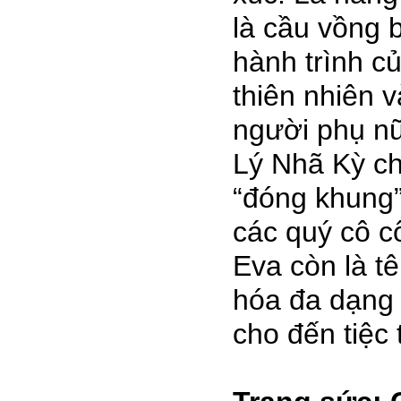
là cầu vồng 
hành trình 
thiên nhiên 
người phụ n
Lý Nhã Kỳ ch
“đóng khung”
các quý cô cô
Eva còn là t
hóa đa dạng 
cho đến tiệc t