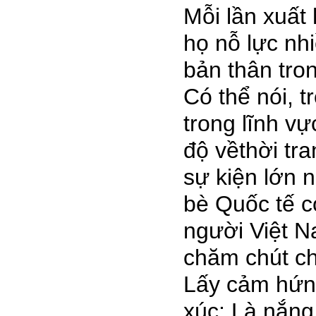
Mỗi lần xuất
họ nỗ lực nh
bản thân tron
Có thể nói, 
trong lĩnh v
độ vềthời tr
sự kiện lớn 
bè Quốc tế có
người Việt N
chăm chút ch
Lấy cảm hứng
xúc: Là nắng