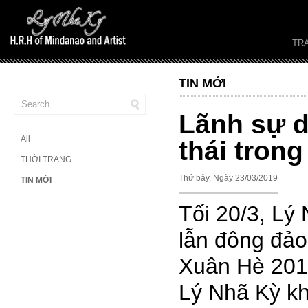
TR
TIN MỚI
Lãnh sự d
All
thái trong
THỜI TRANG
Thứ bảy, Ngày 23/03/2019
TIN MỚI
Tối 20/3, Lý
lẫn đông đảo
Xuân Hè 2019
Lý Nhã Kỳ kh