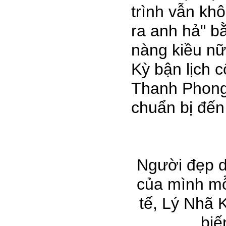
trình vẫn kh
ra anh hả" b
nàng kiều nữ
Kỳ bận lịch 
Thanh Phong 
chuẩn bị đến
Người đẹp d
của mình mỗ
tế, Lý Nhã 
biế