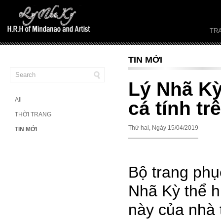
TR
TIN MỚI
Lý Nhã Kỳ
All
cá tính tr
THỜI TRANG
Thứ hai, Ngày 15/04/2019
TIN MỚI
Bộ trang ph
Nhã Kỳ thể h
này của nhà 