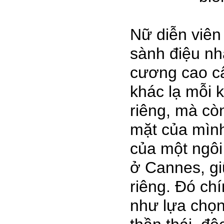
Nữ diễn viên 
sành điệu nh
cương cao cấ
khác lạ mỗi 
riêng, mà cò
mặt của mình.
của một ngôi 
ở Cannes, gi
riêng. Đó ch
như lựa chọn