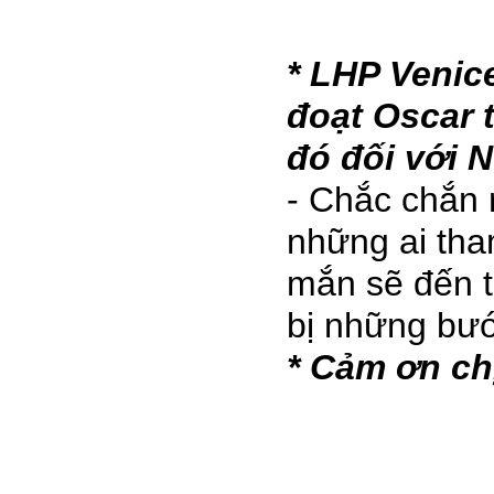
* LHP Venic
đoạt Oscar t
đó đối với 
- Chắc chắn r
những ai tha
mắn sẽ đến t
bị những bướ
* Cảm ơn ch