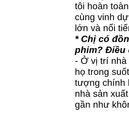
tôi hoàn toà
cùng vinh dự
lớn và nổi ti
* Chị có đồn
phim? Điều 
- Ở vị trí nh
họ trong suốt
tượng chính l
nhà sản xuất
gần như khô