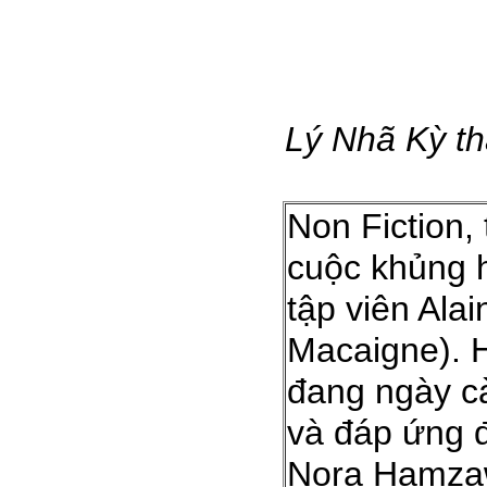
Lý Nhã Kỳ th
Non Fiction,
cuộc khủng h
tập viên Ala
Macaigne). H
đang ngày cà
và đáp ứng đ
Nora Hamzaw