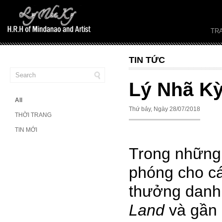
TR
TIN TỨC
Lý Nhã Kỳ
All
Thứ bảy, Ngày 28/07/2018
THỜI TRANG
TIN MỚI
Trong những
phóng cho cá
thưởng danh
Land
và gần 