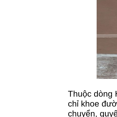
Thuộc dòng H
chỉ khoe đư
chuyển, quyế