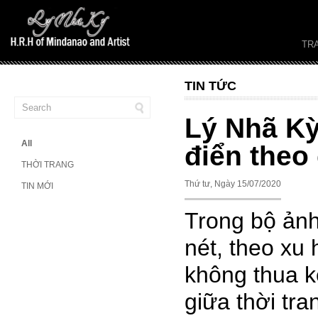
TR
TIN TỨC
Lý Nhã Kỳ
All
điển theo
THỜI TRANG
Thứ tư, Ngày 15/07/2020
TIN MỚI
Trong bộ ảnh
nét, theo xu
không thua k
giữa thời tr