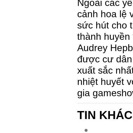
Ngoài các yếu
cảnh hoa lệ 
sức hút cho 
thành huyền 
Audrey Hepbu
được cư dân 
xuất sắc nhất
nhiệt huyết 
gia gameshow
TIN KHÁC