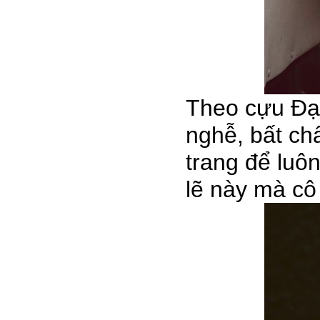
Theo cựu Đại
nghễ, bất chấ
trang để luôn
lẽ này mà cô