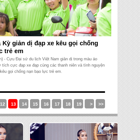
 Kỳ giản dị đạp xe kêu gọi chống
c trẻ em
n) - Cựu Đại sứ du lịch Việt Nam giản dị trong màu áo
y tích cực đạp xe đạp cùng các thanh niên và tình nguyện
kêu gọi chống nạn bạo lực trẻ em.
12
13
14
15
16
17
18
19
>
>>