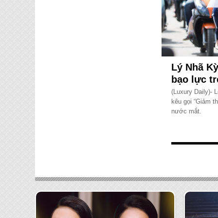
Lý Nhã Kỳ
bạo lực t
(Luxury Daily)- 
kêu gọi “Giảm t
nước mắt.