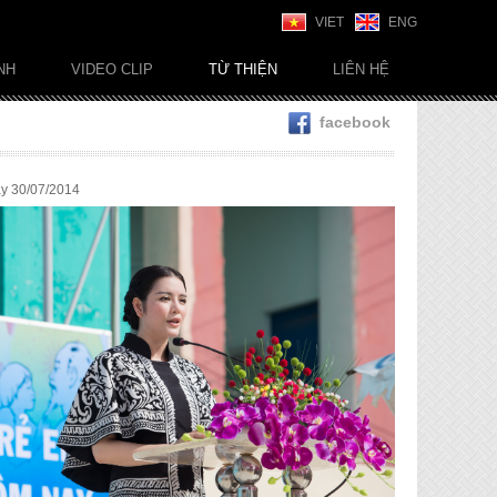
VIET
ENG
NH
VIDEO CLIP
TỪ THIỆN
LIÊN HỆ
facebook
ày 30/07/2014