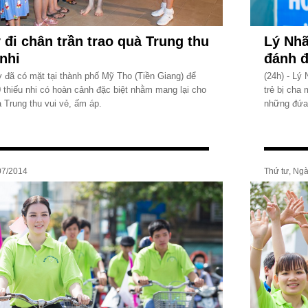
 đi chân trần trao quà Trung thu
Lý Nhã
 nhi
đánh 
ỳ đã có mặt tại thành phố Mỹ Tho (Tiền Giang) để
(24h) - Lý
 thiếu nhi có hoàn cảnh đặc biệt nhằm mang lại cho
trẻ bị cha 
Trung thu vui vẻ, ấm áp.
những đứa 
07/2014
Thứ tư, Ng