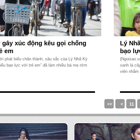
 gây xúc động kêu gọi chống
Lý Nhã
rẻ em
bạo lự
Lời phát biểu chân thành, sâu sắc của Lý Nhã Kỳ
(Ngoisao.v
hiểu bạo lực với trẻ em” đã làm nhiều bà mẹ rớm
xanh lá câ
viên nhằm 
<<
<
11