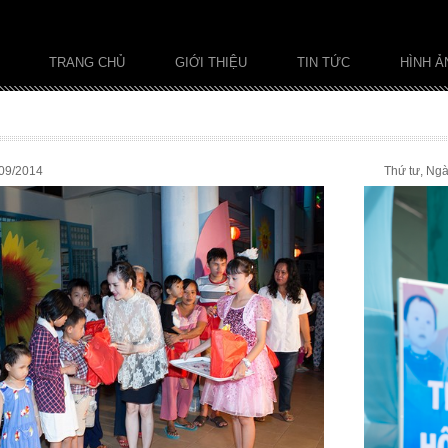
TRANG CHỦ
GIỚI THIỆU
TIN TỨC
HÌNH Ả
/09/2014
Thứ tư, Ng