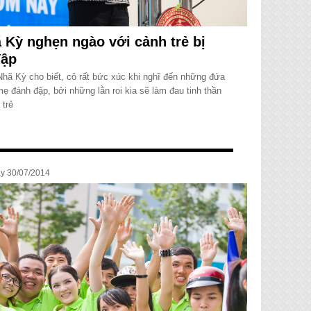
 Kỳ nghẹn ngào với cảnh trẻ bị
đập
 Nhã Kỳ cho biết, cô rất bức xúc khi nghĩ đến những đứa
mẹ đánh đập, bởi những lằn roi kia sẽ làm đau tinh thần
trẻ
ày 30/07/2014