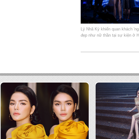
Lý Nhã Kỳ khiến quan khách 'ng
đẹp như nữ thần tại sự kiện ở 