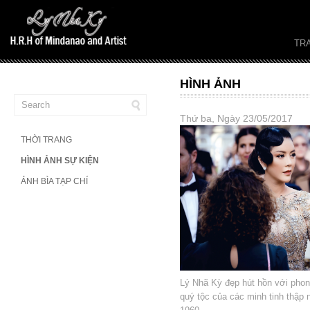
TR
HÌNH ẢNH
Thứ ba, Ngày 23/05/2017
THỜI TRANG
HÌNH ẢNH SỰ KIỆN
ẢNH BÌA TẠP CHÍ
Lý Nhã Kỳ đẹp hút hồn với pho
quý tộc của các minh tinh thập 