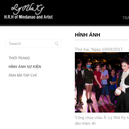
TR
HÌNH ẢNH
Thứ hai, Ngày 10/04/2017
THỜI TRANG
HÌNH ẢNH SỰ KIỆN
ẢNH BÌA TẠP CHÍ
'Công chúa châu Á’ Lý Nhã Kỳ 
đảo thảm đỏ