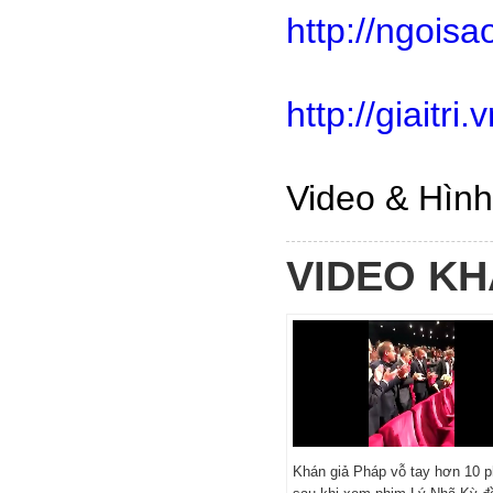
http://ngoisa
http://giaitri
Video & Hình
VIDEO K
Khán giả Pháp vỗ tay hơn 10 p