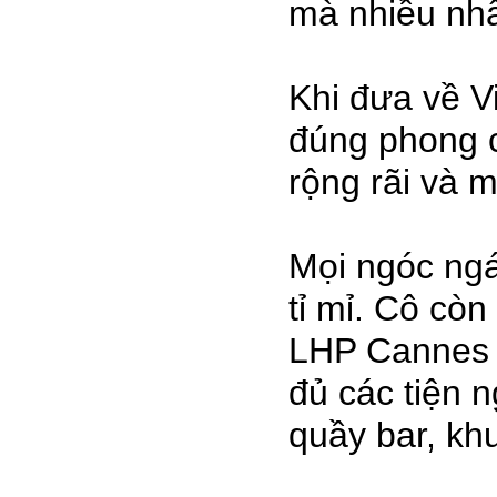
mà nhiều nhâ
Khi đưa về Vi
đúng phong 
rộng rãi và 
Mọi ngóc ngá
tỉ mỉ. Cô cò
LHP Cannes h
đủ các tiện 
quầy bar, kh