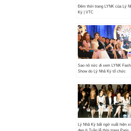
Đêm thời trang LYNK của Lý N
Kỳ | VTC
Sao nô nức đi xem LYNK Fash
Show do Lý Nhã Kỳ tổ chức
Lý Nhã Kỳ bất ngờ xuất hiện x
đẹp ở Tuần lễ thời trang Paris