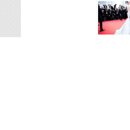
Công chúa Lý Nhã 
các trên thảm đỏ 
thứ 2
Lý Nhã Kỳ tài trợ 1
quảng bá du lịch 
ảnh Việt Nam tại 