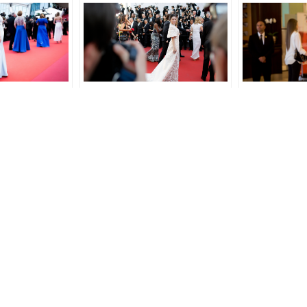
Kỳ khoe vẻ đài
Lý Nhã Kỳ trên thảm đỏ khai mạc
Lý Nhã Kỳ trướ
LHP Cannes ngày
LHP Cannes 2017
thảm đỏ khai m
2017
 triệu euro để
Lý Nhã Kỳ: 'Tôi và người yêu bảy
Lý Nhã Kỳ bật m
TP.HCM và điện
năm đã tính chuyện cưới'
du lịch cho đạo
Cannes 2017
Đảo đầu lâu”