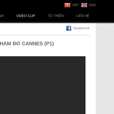
VIET
ENG
NH
VIDEO CLIP
TỪ THIỆN
LIÊN HỆ
facebook
T THẢM ĐỎ CANNES (P1)