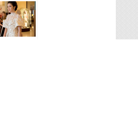
c giờ khai mạc
ạc LHP Cannes
í cách làm đại sứ
 diễn phim “Kong