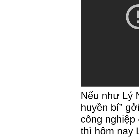
Nếu như Lý 
huyền bí” gở
công nghiệp 
thì hôm nay 