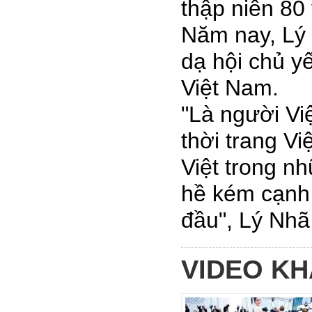
thập niên 80
Năm nay, Lý
dạ hội chủ yế
Việt Nam.
"Là người Vi
thời trang V
Việt trong 
hề kém cạnh 
đầu", Lý Nhã
VIDEO K