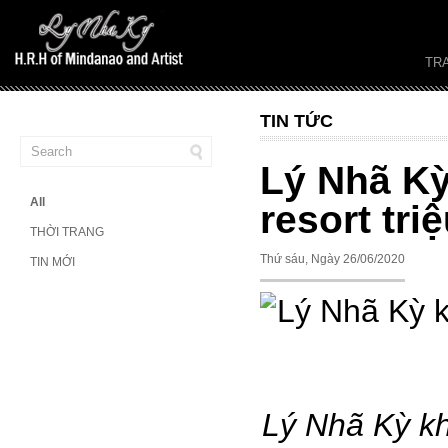
TR
TIN TỨC
Lý Nhã Kỳ
All
resort tri
THỜI TRANG
Thứ sáu, Ngày 26/06/2020
TIN MỚI
Lý Nhã Kỳ kho