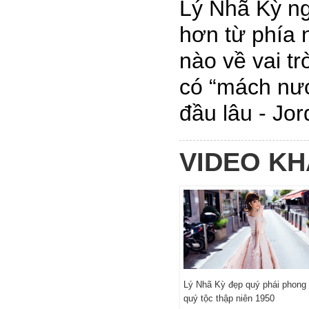
Lý Nhã Kỳ n
hơn từ phía 
nào về vai tr
có “mách nướ
đầu lâu - Jor
VIDEO K
Lý Nhã Kỳ đẹp quý phái phong
quý tộc thập niên 1950