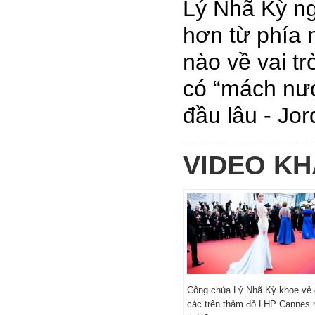
Lý Nhã Kỳ n
hơn từ phía 
nào về vai tr
có “mách nướ
đầu lâu - Jor
VIDEO K
Công chúa Lý Nhã Kỳ khoe vẻ 
các trên thảm đỏ LHP Cannes 