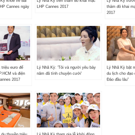
Kỳ khoe vẻ đài
Lý Nhã Kỳ trên thảm đỏ khai mạc
Lý Nhã Kỳ trướ
LHP Cannes ngày
LHP Cannes 2017
thảm đỏ khai m
2017
 triệu euro để
Lý Nhã Kỳ: 'Tôi và người yêu bảy
Lý Nhã Kỳ bật m
TP.HCM và điện
năm đã tính chuyện cưới'
du lịch cho đạo
Cannes 2017
Đảo đầu lâu”
g du thuyền triệu
Lý Nhã Kỳ tham gia lễ khởi động