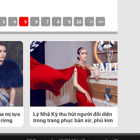
3
4
5
6
7
8
9
10
>
>>
a mị tựa
Lý Nhã Kỳ thu hút người đối diện
 rừng
trong trang phục bản xứ, phủ kim
ệncủa Lý
cương và vàng từ đầu đến chân.
 tại Ấn