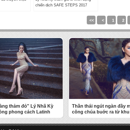
chiến dịch SAFE STEPS 2017
<<
<
1
2
àng thảm đỏ" Lý Nhã Kỳ
Thần thái ngút ngàn đầy m
ỏng phong cách Latinh
công chúa buớc ra từ khu
làm mê hoặc người đối di
Nhã Kỳ trong ngày thứ hai
Độ .