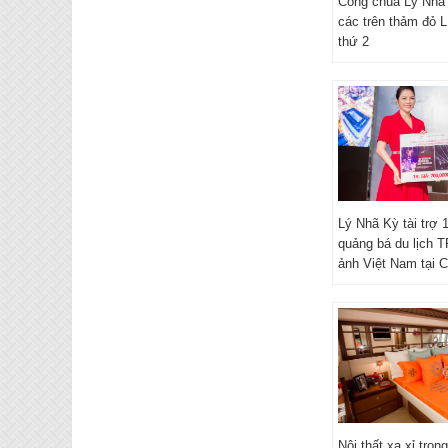
Công chúa Lý Nhã 
các trên thảm đỏ 
thứ 2
Lý Nhã Kỳ tài trợ 1
quảng bá du lịch 
ảnh Việt Nam tại 
Nội thất xa xỉ tron