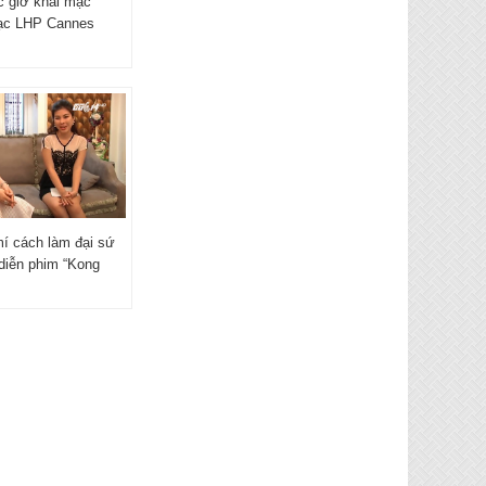
c giờ khai mạc
ạc LHP Cannes
í cách làm đại sứ
 diễn phim “Kong