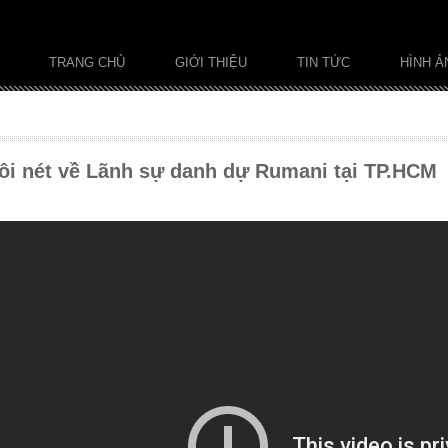
TRANG CHỦ
GIỚI THIỆU
TIN TỨC
HÌNH Ả
đôi nét về Lãnh sự danh dự Rumani tại TP.HCM